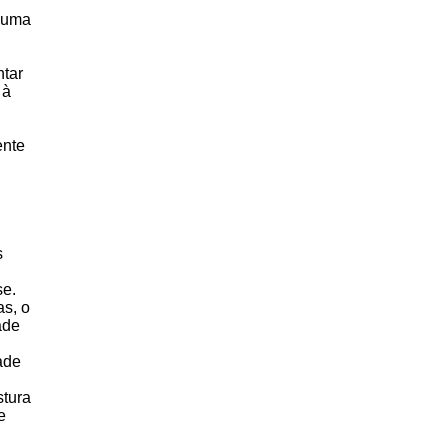
 uma
ntar
 à
ente
s
se.
as, o
ade
ade
stura
e