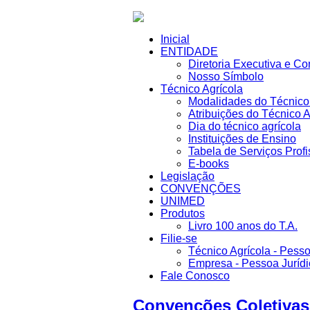
Inicial
ENTIDADE
Diretoria Executiva e Co
Nosso Símbolo
Técnico Agrícola
Modalidades do Técnico 
Atribuições do Técnico A
Dia do técnico agrícola
Instituições de Ensino
Tabela de Serviços Profi
E-books
Legislação
CONVENÇÕES
UNIMED
Produtos
Livro 100 anos do T.A.
Filie-se
Técnico Agrícola - Pesso
Empresa - Pessoa Jurídi
Fale Conosco
Convenções Coletivas