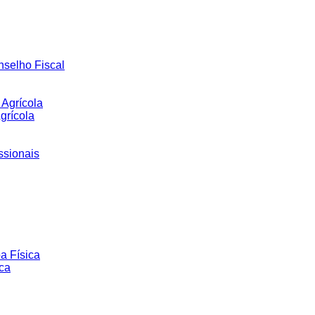
nselho Fiscal
Agrícola
grícola
ssionais
a Física
ca