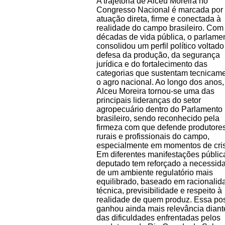
A trajetória de Alceu Moreira no
Congresso Nacional é marcada por
atuação direta, firme e conectada à
realidade do campo brasileiro. Com
décadas de vida pública, o parlame
consolidou um perfil político voltado
defesa da produção, da segurança
jurídica e do fortalecimento das
categorias que sustentam tecnicam
o agro nacional. Ao longo dos anos,
Alceu Moreira tornou-se uma das
principais lideranças do setor
agropecuário dentro do Parlamento
brasileiro, sendo reconhecido pela
firmeza com que defende produtore
rurais e profissionais do campo,
especialmente em momentos de cri
Em diferentes manifestações públic
deputado tem reforçado a necessid
de um ambiente regulatório mais
equilibrado, baseado em racionalid
técnica, previsibilidade e respeito à
realidade de quem produz. Essa po
ganhou ainda mais relevância diant
das dificuldades enfrentadas pelos