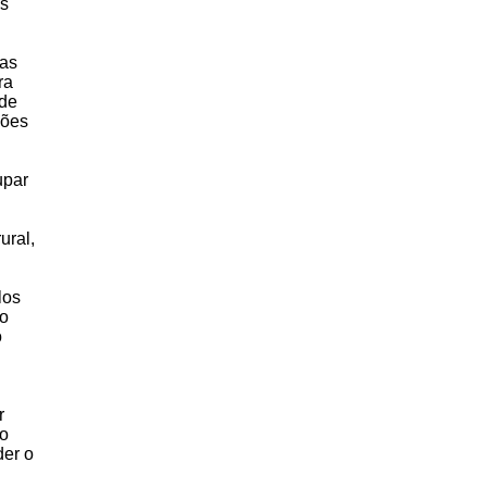
os
cas
ra
 de
ções
upar
ural,
los
do
o
r
io
der o