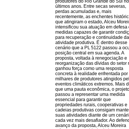
produtores do Rio Grande do Sul n
últimos anos. Entre secas severas,
perdas acumuladas e, mais
recentemente, as enchentes históri
que atingiram o estado, Alceu Morei
intensificou sua atuação em defesa
medidas capazes de garantir condi
para recuperação e continuidade da
atividade produtiva. É dentro desse
cenário que a PL 5122 passou a oc
posição central em sua agenda. A
proposta, voltada à renegociação e
reorganização das dívidas do setor r
ganhou força como uma resposta
concreta à realidade enfrentada por
milhares de produtores atingidos pe
eventos climáticos extremos. Mais 
que uma pauta econômica, o projet
passou a representar uma medida
essencial para garantir que
propriedades rurais, cooperativas e
cadeias produtivas consigam mante
suas atividades diante de um cenár
cada vez mais desafiador. Ao defen
avanço da proposta, Alceu Moreira