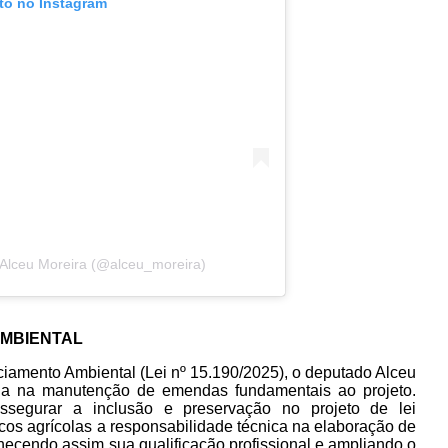
oto no Instagram
 Alceu Moreira (@alceu_moreira)
AMBIENTAL
iamento Ambiental (Lei nº 15.190/2025), o deputado Alceu
ada na manutenção de emendas fundamentais ao projeto.
ssegurar a inclusão e preservação no projeto de lei
cos agrícolas a responsabilidade técnica na elaboração de
hecendo assim sua qualificação profissional e ampliando o