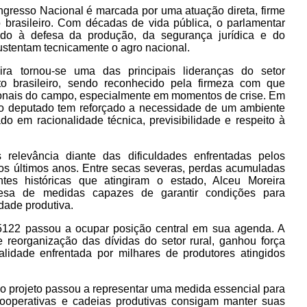
ongresso Nacional é marcada por uma atuação direta, firme
brasileiro. Com décadas de vida pública, o parlamentar
ltado à defesa da produção, da segurança jurídica e do
ustentam tecnicamente o agro nacional.
ra tornou-se uma das principais lideranças do setor
o brasileiro, sendo reconhecido pela firmeza com que
sionais do campo, especialmente em momentos de crise. Em
, o deputado tem reforçado a necessidade de um ambiente
do em racionalidade técnica, previsibilidade e respeito à
relevância diante das dificuldades enfrentadas pelos
os últimos anos. Entre secas severas, perdas acumuladas
tes históricas que atingiram o estado, Alceu Moreira
fesa de medidas capazes de garantir condições para
dade produtiva.
5122
passou a ocupar posição central em sua agenda. A
e reorganização das dívidas do setor rural, ganhou força
lidade enfrentada por milhares de produtores atingidos
o projeto passou a representar uma medida essencial para
 cooperativas e cadeias produtivas consigam manter suas