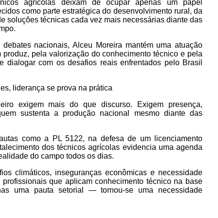
cnicos agrícolas deixam de ocupar apenas um papel
cidos como parte estratégica do desenvolvimento rural, da
e soluções técnicas cada vez mais necessárias diante das
ampo.
s debates nacionais, Alceu Moreira mantém uma atuação
 produz, pela valorização do conhecimento técnico e pela
 dialogar com os desafios reais enfrentados pelo Brasil
s, liderança se prova na prática
leiro exigem mais do que discurso. Exigem presença,
quem sustenta a produção nacional mesmo diante das
autas como a PL 5122, na defesa de um licenciamento
rtalecimento dos técnicos agrícolas evidencia uma agenda
ealidade do campo todos os dias.
os climáticos, inseguranças econômicas e necessidade
s profissionais que aplicam conhecimento técnico na base
as uma pauta setorial — tornou-se uma necessidade