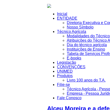
Inicial
ENTIDADE
Diretoria Executiva e Co
Nosso Símbolo
Técnico Agrícola
Modalidades do Técnico 
Atribuições do Técnico A
Dia do técnico agrícola
Instituições de Ensino
Tabela de Serviços Profi
E-books
Legislação
CONVENÇÕES
UNIMED
Produtos
Livro 100 anos do T.A.
Filie-se
Técnico Agrícola - Pesso
Empresa - Pessoa Jurídi
Fale Conosco
Alceu Moreira e a def