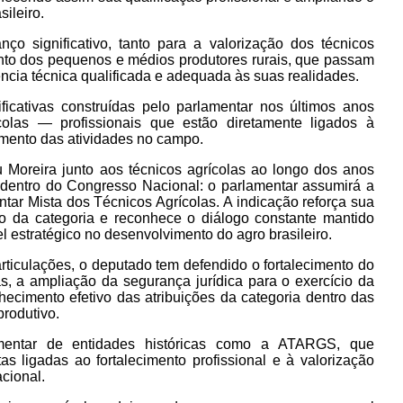
ileiro.
ço significativo, tanto para a valorização dos técnicos
ento dos pequenos e médios produtores rurais, que passam
ncia técnica qualificada e adequada às suas realidades.
icativas construídas pelo parlamentar nos últimos anos
colas — profissionais que estão diretamente ligados à
mento das atividades no campo.
u Moreira junto aos técnicos agrícolas ao longo dos anos
dentro do Congresso Nacional: o parlamentar assumirá a
tar Mista dos Técnicos Agrícolas. A indicação reforça sua
o da categoria e reconhece o diálogo constante mantido
 estratégico no desenvolvimento do agro brasileiro.
rticulações, o deputado tem defendido o fortalecimento do
s, a ampliação da segurança jurídica para o exercício da
hecimento efetivo das atribuições da categoria dentro das
produtivo.
mentar de entidades históricas como a ATARGS, que
 ligadas ao fortalecimento profissional e à valorização
acional.