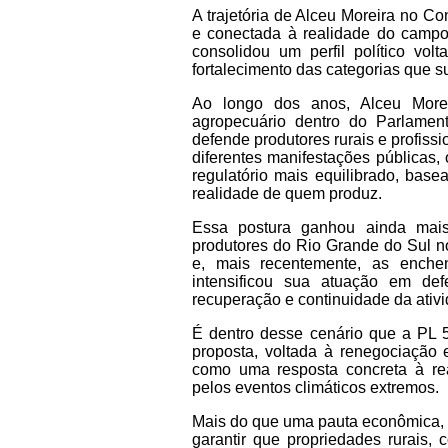
A trajetória de Alceu Moreira no C
e conectada à realidade do campo 
consolidou um perfil político vo
fortalecimento das categorias que s
Ao longo dos anos, Alceu Morei
agropecuário dentro do Parlament
defende produtores rurais e profis
diferentes manifestações públicas
regulatório mais equilibrado, basea
realidade de quem produz.
Essa postura ganhou ainda mais 
produtores do Rio Grande do Sul n
e, mais recentemente, as enchen
intensificou sua atuação em de
recuperação e continuidade da ativi
É dentro desse cenário que a
PL 
proposta, voltada à renegociação 
como uma resposta concreta à rea
pelos eventos climáticos extremos.
Mais do que uma pauta econômica, 
garantir que propriedades rurais,