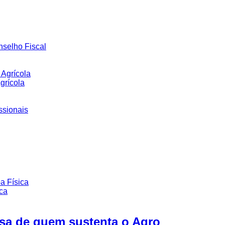
nselho Fiscal
Agrícola
grícola
ssionais
a Física
ca
esa de quem sustenta o Agro